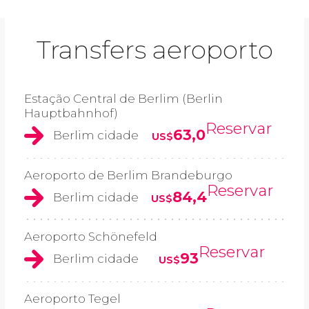
Transfers aeroporto
Estação Central de Berlim (Berlin
Hauptbahnhof)
Reservar
63,0
Berlim cidade
US$
Aeroporto de Berlim Brandeburgo
Reservar
84,4
Berlim cidade
US$
Aeroporto Schönefeld
Reservar
93
Berlim cidade
US$
Aeroporto Tegel