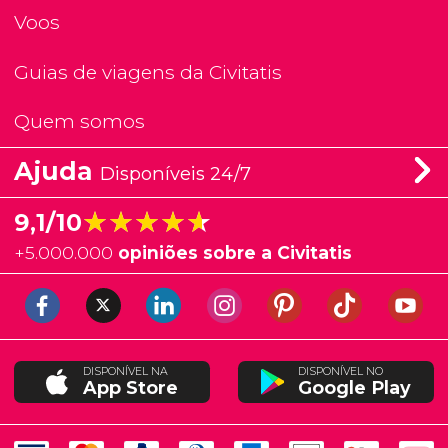
Voos
Guias de viagens da Civitatis
Quem somos
Ajuda
Disponíveis 24/7
★★★★★
★★★★★
9,1/10
+
5.000.000
opiniões sobre a Civitatis
DISPONÍVEL NA
DISPONÍVEL NO
App Store
Google Play