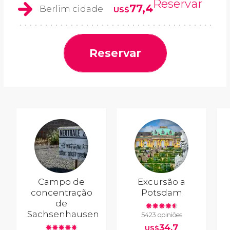
Reservar
77,4
Berlim cidade
US$
Reservar
Campo de
Excursão a
concentração
Potsdam
de
Sachsenhausen
5423 opiniões
34,7
US$