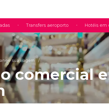
iadas
Transfers aeroporto
Hotéis em 
aneje sua viagem
io comercial 
m