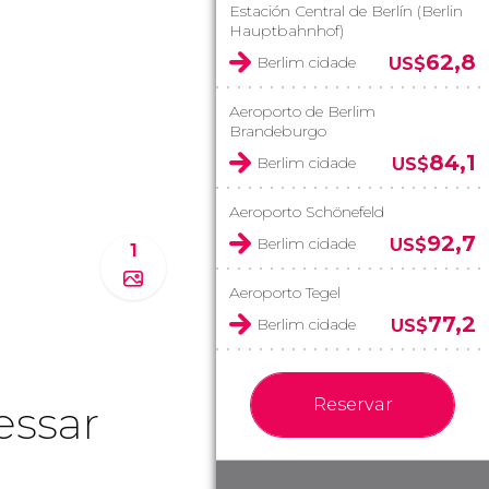
Estación Central de Berlín (Berlin
Hauptbahnhof)
62,8
Berlim cidade
US$
Aeroporto de Berlim
Brandeburgo
84,1
Berlim cidade
US$
Aeroporto Schönefeld
92,7
Berlim cidade
US$
1
Aeroporto Tegel
77,2
Berlim cidade
US$
Reservar
essar