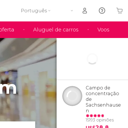
Português
oferta
Aluguel de carros
Voos
O seu carrinho está vazio
em
Campo de
concentração
de
Sachsenhause
n
15193 opiniões
28,8
US$