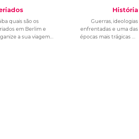
eriados
História
iba quais são os
Guerras, ideologias
riados em Berlim e
enfrentadas e uma das
ganize a sua viagem
épocas mais trágicas da
evando em conta os
história mundial...
rários de
Conheça a história de
uncionamento
Berlim desde sua
os museus e monumentos.
fundação até se tornar
scubra quais são as
em uma das principais
elhores datas para
capitais da Europa.
sfrutar das festas
cais.