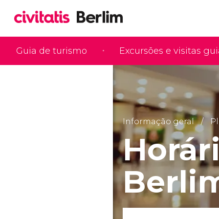
Guia de turismo
Excursões e visitas gu
Informação geral
Pl
Horár
Berli