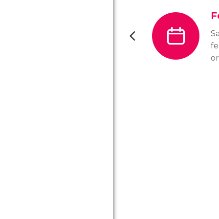
F
Sa
fe
or
l
ho
f
d
De
m
de
lo