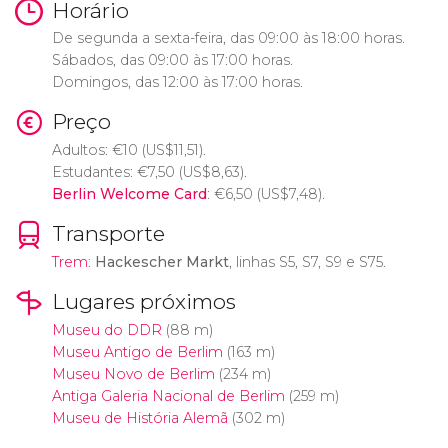
Horário
De segunda a sexta-feira, das 09:00 às 18:00 horas.
Sábados, das 09:00 às 17:00 horas.
Domingos, das 12:00 às 17:00 horas.
Preço
Adultos:
€
10 (
US$
11,51).
Estudantes:
€
7,50 (
US$
8,63).
Berlin Welcome Card
:
€
6,50 (
US$
7,48).
Transporte
Trem
:
Hackescher Markt
, linhas S5, S7, S9 e S75.
Lugares próximos
Museu do DDR
(88 m)
Museu Antigo de Berlim
(163 m)
Museu Novo de Berlim
(234 m)
Antiga Galeria Nacional de Berlim
(259 m)
Museu de História Alemã
(302 m)