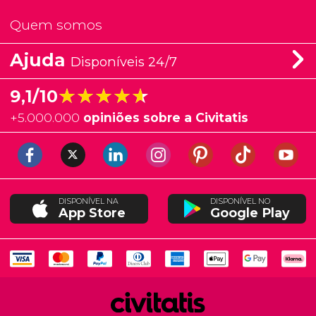
Quem somos
Ajuda
Disponíveis 24/7
★★★★★
★★★★★
9,1/10
+
5.000.000
opiniões sobre a Civitatis
DISPONÍVEL NA
DISPONÍVEL NO
App Store
Google Play