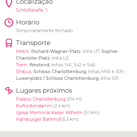
Localização
Schloßstraße, 1.
Horário
Temporariamente fechado.
Transporte
Metrô
:
Richard-Wagner-Platz
, linha U7;
Sophie-
Charlotte-Platz
, linha U2.
Trem
:
Westend
, linhas S41, S42 e S46.
Ônibus
:
Schloss Charlottenburg
, linhas M45 e 309;
Luisenplatz / Schloss Charlottenburg
, linha 109.
Lugares próximos
Palácio Charlottenburg
(214 m)
Kurfürstendamm
(2.4 km)
Igreja Memorial Kaiser Wilhelm
(3.1 km)
Hamburger Bahnhof
(5.3 km)