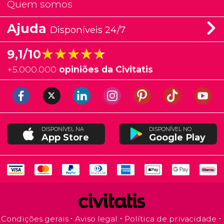
Quem somos
Ajuda
Disponíveis 24/7
★★★★★
★★★★★
9,1/10
+
5.000.000
opiniões da Civitatis
DISPONÍVEL NA
DISPONÍVEL NO
App Store
Google Play
Condições gerais
Aviso legal
Política de privacidade